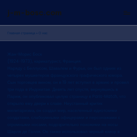
j-m-bosc.com
Перейти
Официальный
к
сайт
содержимому
карикатуриста
Главная страница
»
О нас
Жана
Боска
Жан-Морис Боск
(1924-1973), карикатурист, Франция.
Наряду с Беллусом, Шавалем и Фурье, он был одним из
четырех мушкетеров французского графического юмора.
Сын торговцев вином, он в 19 лет вступил в армию и провел
три года в Индокитае. Девять лет спустя, вернувшись в
Париж, он опубликовал целую страницу в Paris-Match, что
открыло ему двери к славе. Неустанный критик
милитаризма, он создал мир, населенный идиотскими
солдатами, слабоумными офицерами и персонажами с
огромными носами, подозрительно похожими на носы
Шарля де Голля. Он также использовал черный юмор в