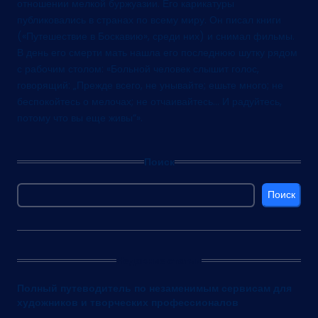
отношении мелкой буржуазии. Его карикатуры
публиковались в странах по всему миру. Он писал книги
(«Путешествие в Боскавию», среди них) и снимал фильмы.
В день его смерти мать нашла его последнюю шутку рядом
с рабочим столом: «Больной человек слышит голос,
говорящий: „Прежде всего, не унывайте; ешьте много; не
беспокойтесь о мелочах; не отчаивайтесь… И радуйтесь,
потому что вы еще живы“».
Поиск
Поиск
Недавние статьи
Полный путеводитель по незаменимым сервисам для
художников и творческих профессионалов